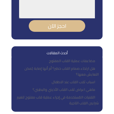
احجز الآن
أحدث المقالات
مضاعفات عملية القلب المفتوح
هل ارتخاء صمام القلب خطير؟ أم أنها إصابة يُمكن
التعايش معها؟
اسباب ثقب القلب عند الاطفال
ماهي اعراض ثقب القلب الأذيني والبطيني؟
التقنيات المُستخدمة في إجراء عملية قلب مفتوح لتغيير
شرايين القلب التاجية