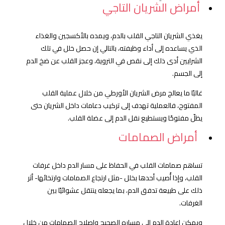
أمراض الشريان التاجي
يغذي الشريان التاجي القلب بالدم، ويمده بالأكسجين والغذاء
الذي يساعده إلى أداء وظيفته، بالتالي إن حصل خلل في تلك
الشرايين أدى ذلك إلى نقص في التروية، وعجز القلب عن ضخ الدم
إلى الجسم.
غالبًا ما يعالج مرض الشريان الأورطي من خلال عملية القلب
المفتوح، فالعملية تهدف إلى تركيب دعامات داخل الشريان حتى
يظلّ مفتوحًا ويستطيع نقل الدم إلى عضلة القلب.
أمراض الصمامات
تساهم صمامات القلب في الحفاظ على مسار الدم داخل غرفات
القلب، وإذا أُصيب أحدها بخلل -مثل ارتجاع الصمامات وارتخائها- أثر
ذلك على طبيعة تدفق الدم، بما يجعله ينتقل عشوائيًا بين
الغرفات.
ويمكن إعادة الدم إلى مساره الصحيح وإصلاح الصمامات من خلال