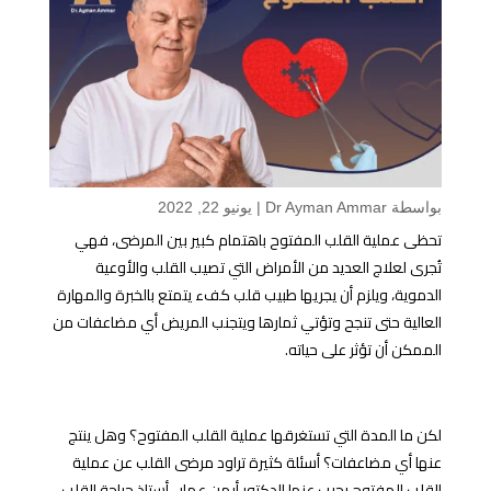
بواسطة
Dr Ayman Ammar
|
يونيو 22, 2022
تحظى عملية القلب المفتوح باهتمام كبير بين المرضى، فهي
تُجرى لعلاج العديد من الأمراض التي تصيب القلب والأوعية
الدموية، ويلزم أن يجريها طبيب قلب كفء يتمتع بالخبرة والمهارة
العالية حتى تنجح وتؤتي ثمارها ويتجنب المريض أي مضاعفات من
الممكن أن تؤثر على حياته.
لكن ما المدة التي تستغرقها عملية القلب المفتوح؟ وهل ينتج
عنها أي مضاعفات؟ أسئلة كثيرة تراود مرضى القلب عن عملية
القلب المفتوح يجيب عنها الدكتور أيمن عمار -أستاذ جراحة القلب