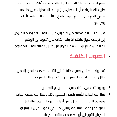
يشير اضطراب ضربات القلب إلى اختلاف نمط دقّات القلب، سواء
كان ذلك بالزيادة أو النقصان. ويؤثر هذا الاضطراب على طبيعة
تدفق الدم في الجسم، ووصوله إلى الأعضاء المختلفة لأداء
وظيفتها.
في الحالات المتقدمة من اضطراب ضربات القلب قد يحتاج المريض
إلى تركيب جهاز منظم لضربات القلب حتى تعود إلى الوضع
الطبيعي، ويتم تركيب هذا الجهاز من خلال عملية القلب المفتوح.
العيوب الخلقية
قد يولد الأطفال بعيوب خلقية في القلب يصعب علاجها إلا من
خلال عملية القلب المفتوح، ومن بين تلك العيوب:
وجود ثقب في القلب بين الأذينين أو البطينين.
متلازمة القلب الأيسر ناقص التنسج، وهي متلازمة تصيب القلب
وتؤدي إلى عدم اكتمال نمو أجزاء الجهة اليسرى، فالطفل
المولود بهذه المتلازمة يعاني خللًا في نمو البطين الأيسر أو
الشريان الأورطي أو الصمامات ثنائية الشرفات.