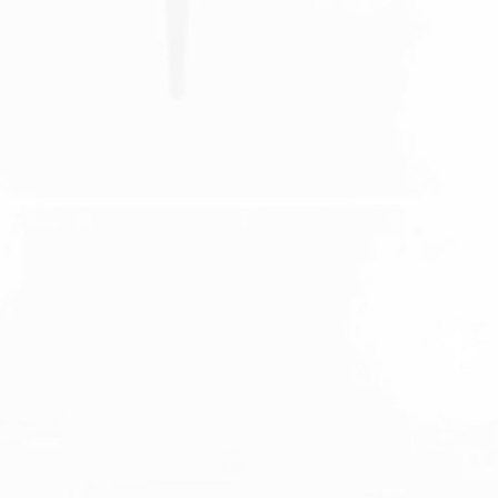
تُعد الأمراض الخلقية من أكثر المُشكلات التي تتسبب في
انقلاب فرحة مجيء المولود إلى فيض من الحزن والتوتر
خوفًا على مصير ذلك الصغير. ضمن تلك المُشكلات
الثقوب القلبية التي تُشخص عبر السونار في أثناء نمو
الجنين، الأمر الذي يدفع الآباء إلى البحث عن افضل دكتور
جراحة قلب في مصر. ما هي اسباب ثقب...