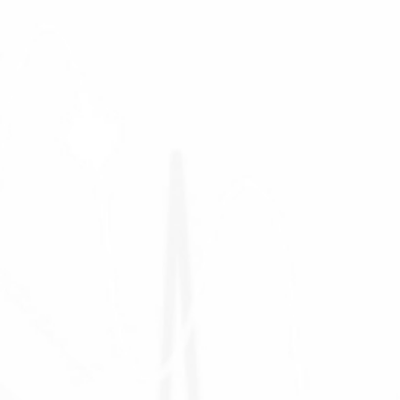
يُصاب مرضى ارتخاء الصمامات بالتوتر الدائم نتيجة عدم
معرفتهم بطبيعة الإصابة، لذا هم دائمي البحث
والاستفسار عن مدى خطورة مشكلتهم وكيف يُمكنهم
العيش دون حدوث مضاعفات ودون تطور المرض.
Women's Fitness Organic Cotton Leggings | Grey
roids shop altis fitness club من هذا المنظور نجيبك عن