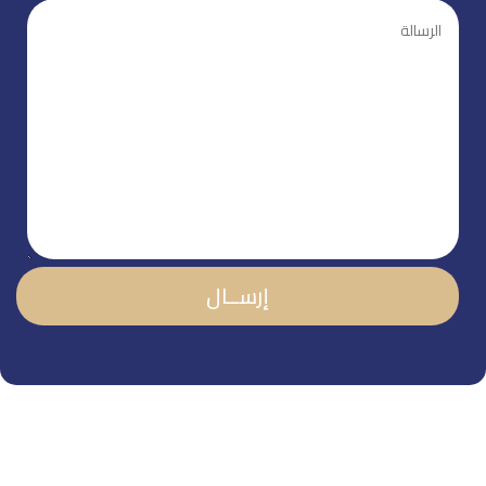
إرســال