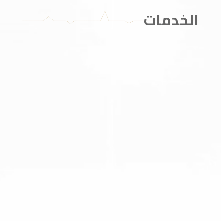
الخدمات
تستهدف عملية القلب النابض علاج مرضى القلب
والأوعية الدموية الذين يعانون قصورًا في الشرايين
التاجية، وتشبه إلى حد ما عملية القلب المفتوح، إلا أنها