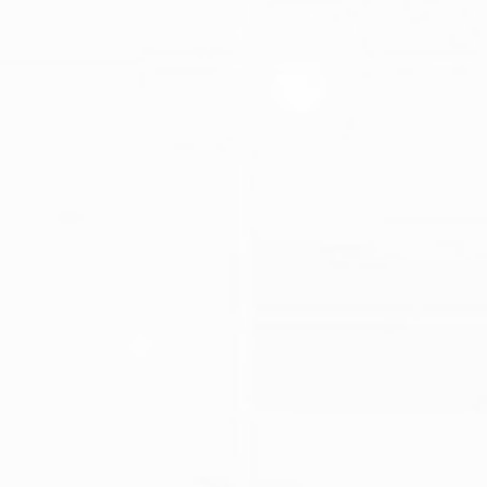
يُصيب ارتجاع الصمام الاورطى المرضى مؤديًا إلى ظهور
بعض الأعراض التي تتمثل في الإرهاق عند بذل المجهود،
وزيادة سرعة نبضات القلب، وآلام في منطقة الصدر، إلى
جانب تورُّم القدمين. تستدعي تلك الأعراض زيارة طبيب
جراحة القلب والصدر للخضوع إلى الفحوصات الشاملة
والحصول...