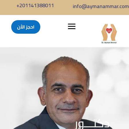
+201141388011
info@aymanammar.com
احجز الأن
دكتـــور