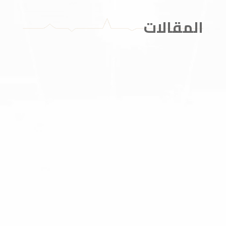
المقالات
يُجري الأطباء عمليات القلب المفتوح لآلاف المرضى
سنويًا من أجل إصلاح مشكلات عضلة القلب، أو الصمامات،
أو الشرايين، وعلى الرغم من التقدم الطبي الذي بات
يسمح بصنع شقوق صغيرة فقط لإتمام الجراحة بدلًا من
الفتحات الجراحية الواسعة، إلا أنه لا زالت مضاعفات عملية
القلب المفتوح خطرًا يُهدد المرضى...