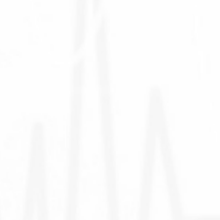
هل تشعر أن طفلك يلتقط أنفاسه بصعوبة؟ يُدعى ذلك
بضيق التنفس أو صعوبة التنفس، وتظهر تلك الحالة لعدة
أسباب، من ضمنها الإصابة بثقب القلب. ثقب القلب عيب
خلقي يُصيب الطفل منذ الولادة، وهو قد لا يسبب أعراضًا
للطفل إلا لو كان الثقب كبيرًا، وعندها يلزم إخضاع الطفل لـ
عملية ثقب...