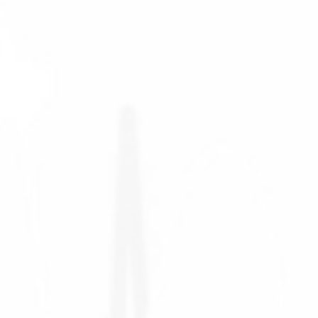
يومًا بعد يوم نكتشف المزيد من إبداع خلق الله فينا،
وكيف يمكن لخلية واحدة لا تُرى بالعين المجردة أن تُغير
مسار حياتنا. ومن الأمور التي نقف أمامها عاجزين هي
تلك المُضغة الصغيرة التي تقع في الجانب الأيسر من
الصدر وكيف خُلفت بإحكام شديد ووكّل إليها أهم وظيفة
حيوية...