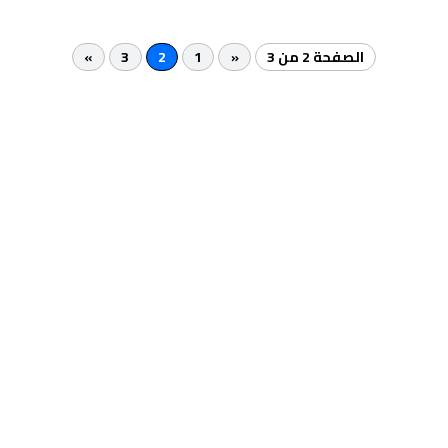
الصفحة 2 من 3
«
1
2
3
»
نسعد بتواصلكم معنا في
عيادة الدكتور أيمن عمار
طوال أيام الأسبوع على مدار
24 ساعة
للإجابة على كافة
استفساراتكم