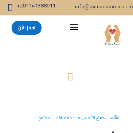
+201141388011
info@aymanammar.com

احجز الأن
المقالات

الرئيسية
المقالات