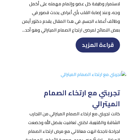
لاستمرار وظيفة كل عضو وإتمام مهمته على أكمل
وجه، وعند إصابة القلب بأي أعراض يحدث قصور في
وظائف أعضاء الجسم، في هذا المقال يقدم دكتور أيمن
بعض النصائح لمرضى ارتجاع الصمام الميترالي وهو أحد...
قراءة المزيد
تجربتي مع ارتخاء الصمام
الميترالي
كانت تجربتي مع ارتخاء الصمام الميترالي من التجارب
الشاقة والمُتعِبة، لكنني تعافيت بفضل الله وخضعت
لجراحة ناجحة انهت معاناتي مع مرض ارتخاء الصمام
الميترالي. إداركًا مني بمدى صعوبة الأعراض المصاحبة